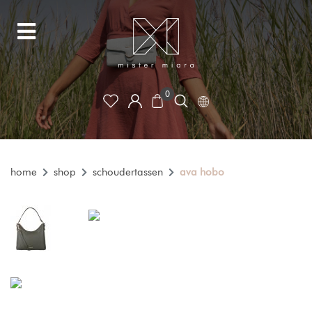
0
home
shop
schoudertassen
ava hobo