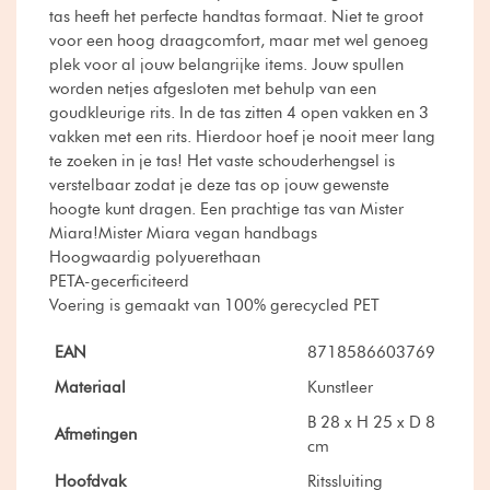
tas heeft het perfecte handtas formaat. Niet te groot
voor een hoog draagcomfort, maar met wel genoeg
plek voor al jouw belangrijke items. Jouw spullen
worden netjes afgesloten met behulp van een
goudkleurige rits. In de tas zitten 4 open vakken en 3
vakken met een rits. Hierdoor hoef je nooit meer lang
te zoeken in je tas! Het vaste schouderhengsel is
verstelbaar zodat je deze tas op jouw gewenste
hoogte kunt dragen. Een prachtige tas van Mister
Miara!Mister Miara vegan handbags
Hoogwaardig polyuerethaan
PETA-gecerficiteerd
Voering is gemaakt van 100% gerecycled PET
EAN
8718586603769
Materiaal
Kunstleer
B 28 x H 25 x D 8
Afmetingen
cm
Hoofdvak
Ritssluiting