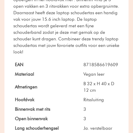
open vakken en 3 ritsvakken voor extra opbergruimte.
Daarnaast heeft deze laptop schoudertas een handig
vak voor jouw 15.6 inch laptop. De laptop
schoudertas wordt geleverd met een fijne
schouderband zodat je deze met gemak op de
schouder kunt dragen. Combineer deze trendy laptop
schoudertas met jouw favoriete outfits voor een unieke
look!
EAN
8718586619609
Materiaal
Vegan leer
B 32 x H 40 x D
Afmetingen
12 cm
Hoofdvak
Ritssluiting
Binnenvak met rits
3
Open binnenvak
3
Lang schouderhengsel
Ja. verstelbaar