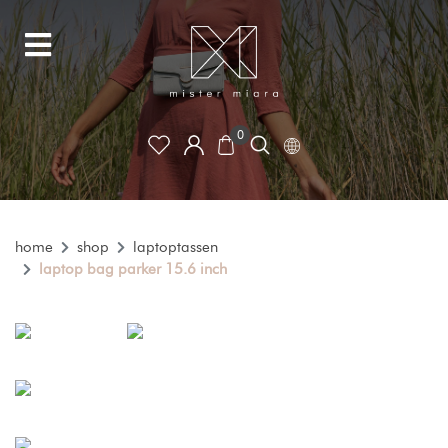
0
home
shop
laptoptassen
laptop bag parker 15.6 inch