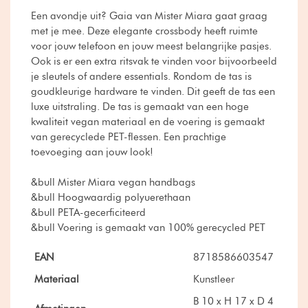
Een avondje uit? Gaia van Mister Miara gaat graag
met je mee. Deze elegante crossbody heeft ruimte
voor jouw telefoon en jouw meest belangrijke pasjes.
Ook is er een extra ritsvak te vinden voor bijvoorbeeld
je sleutels of andere essentials. Rondom de tas is
goudkleurige hardware te vinden. Dit geeft de tas een
luxe uitstraling. De tas is gemaakt van een hoge
kwaliteit vegan materiaal en de voering is gemaakt
van gerecyclede PET-flessen. Een prachtige
toevoeging aan jouw look!
&bull Mister Miara vegan handbags
&bull Hoogwaardig polyuerethaan
&bull PETA-gecerficiteerd
&bull Voering is gemaakt van 100% gerecycled PET
EAN
8718586603547
Materiaal
Kunstleer
B 10 x H 17 x D 4