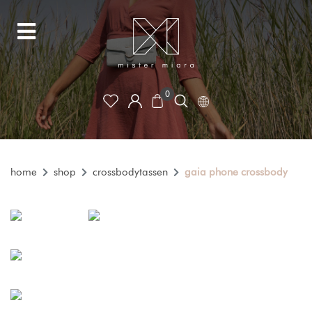
0
home
shop
crossbodytassen
gaia phone crossbody