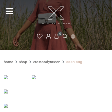
0
home
shop
crossbodytassen
eden bag