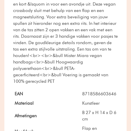
en kort &lsquom in voor een avondje uit. Deze vegan
crossbody sluit met behulp van een flap en een
magneetsluiting. Voor extra beveiliging van jouw
spullen zit hieronder nog een extra rits. In het interieur
van de tas zitten 2 open vakken en een vak met een
rits. Daarnaast zijn er 3 handige vakken voor pasjes te
vinden. De goudkleurige details rondom, geven de
tas een extra stijlvolle uitstraling. Een tas om van te
houden!<br><br>&bull Mister Miara vegan
handbags<br>&bull Hoogwaardig
polyuerethaan<br>&bull PETA-
gecerficiteerd<br>&bull Voering is gemaakt van
100% gerecycled PET
EAN
8718586603646
Materiaal
Kunstleer
B 27 x H 14 x D 6
Afmetingen
cm
Flap en